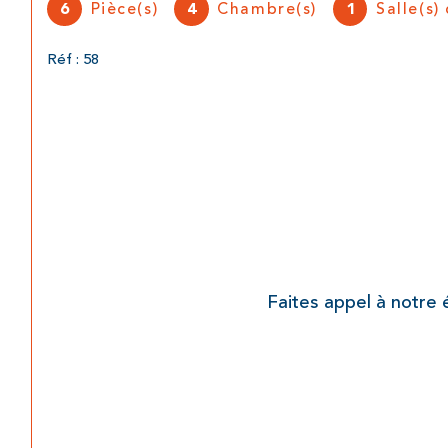
Pièce(s)
Chambre(s)
Salle(s)
6
4
1
Réf : 58
Faites appel à notre