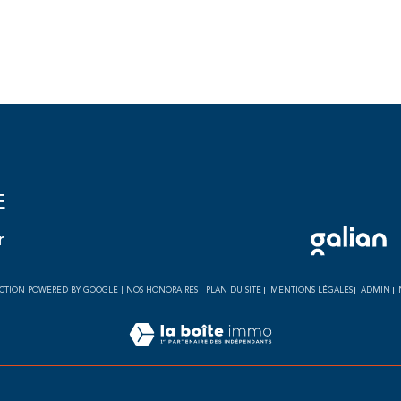
E
r
DUCTION POWERED BY GOOGLE |
NOS HONORAIRES
PLAN DU SITE
MENTIONS LÉGALES
ADMIN