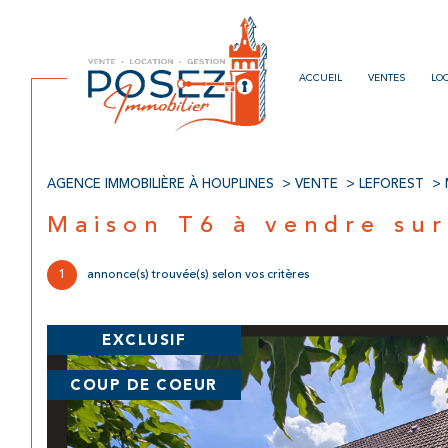
ACCUEIL
VENTES
LO
AGENCE IMMOBILIÈRE À HOUPLINES
VENTE
LEFOREST
Acheter
Lo
de l'ancien
Maison T6 à vendre su
1
TYPE DE BIEN
1
annonce(s) trouvée(s) selon vos critères
de l'ancien
à l'a
Maison
62790 - Leforest
EXCLUSIF
COUP DE COEUR