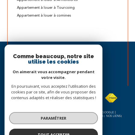
Appartement à louer à Tourcoing
Appartement à louer à comines
Espace
PROPRIÉTAIRE
Comme beaucoup, notre site
utilise les cookies
Se connecter
On aimerait vous accompagner pendant
votre visite.
Nous
En poursuivant, vous acceptez l'utilisation des
ADHÉRONS
cookies par ce site, afin de vous proposer des
contenus adaptés et réaliser des statistiques !
© 2026 | TOUS DROITS RÉSERVÉS | TRADUCTION POWERED BY GOOGLE |
NOS HONORAIRES
PLAN DU SITE
MENTIONS LÉGALES
ADMIN
NOS LIENS
PARAMÉTRER
POLITIQUE RGPD
COOKIES
TOUT ACCEPTER