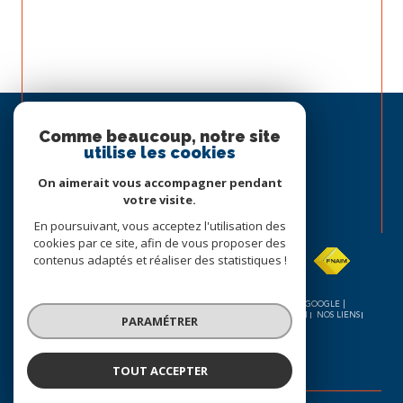
Espace
PROPRIÉTAIRE
Comme beaucoup, notre site
utilise les cookies
Se connecter
On aimerait vous accompagner pendant
votre visite.
Nous
En poursuivant, vous acceptez l'utilisation des
ADHÉRONS
cookies par ce site, afin de vous proposer des
contenus adaptés et réaliser des statistiques !
© 2026 | TOUS DROITS RÉSERVÉS | TRADUCTION POWERED BY GOOGLE |
NOS HONORAIRES
PLAN DU SITE
MENTIONS LÉGALES
ADMIN
NOS LIENS
PARAMÉTRER
POLITIQUE RGPD
COOKIES
TOUT ACCEPTER