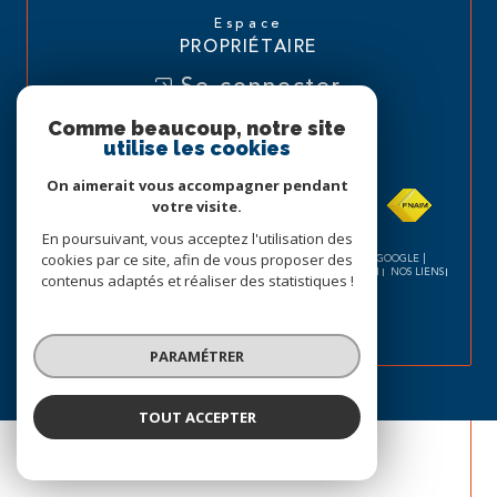
Espace
PROPRIÉTAIRE
Se connecter
Comme beaucoup, notre site
Nous
utilise les cookies
ADHÉRONS
On aimerait vous accompagner pendant
votre visite.
En poursuivant, vous acceptez l'utilisation des
cookies par ce site, afin de vous proposer des
© 2026 | TOUS DROITS RÉSERVÉS | TRADUCTION POWERED BY GOOGLE |
NOS HONORAIRES
PLAN DU SITE
MENTIONS LÉGALES
ADMIN
NOS LIENS
contenus adaptés et réaliser des statistiques !
POLITIQUE RGPD
COOKIES
PARAMÉTRER
TOUT ACCEPTER