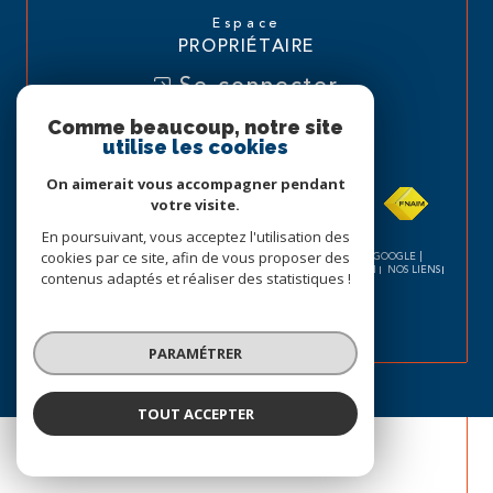
Espace
PROPRIÉTAIRE
Se connecter
Comme beaucoup, notre site
Nous
utilise les cookies
ADHÉRONS
On aimerait vous accompagner pendant
votre visite.
En poursuivant, vous acceptez l'utilisation des
cookies par ce site, afin de vous proposer des
© 2026 | TOUS DROITS RÉSERVÉS | TRADUCTION POWERED BY GOOGLE |
NOS HONORAIRES
PLAN DU SITE
MENTIONS LÉGALES
ADMIN
NOS LIENS
contenus adaptés et réaliser des statistiques !
POLITIQUE RGPD
COOKIES
PARAMÉTRER
TOUT ACCEPTER