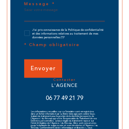
Message *
J'ai pris connaissance de la Politique de confidentialité
et des informations relatives au traitement de mes
données personnelles (*)*
* Champ obligatoire
Envoyer
contacter
L'AGENCE
06 77 49 21 79
Les informations recueillies sur ce formulaire sont enregistrées
dans un fichier informatisé par La Boite Immo agissant comme Sous-
traitant du traitement pour la gestion de la clientèle/prospects de
l'Agence / du Réseau qui reste Responsable du Traitement de vos
Données personnelles. La base légale du traitement repose sur
l'intérêt légitime de l'Agence / du Réseau. Elles sont conservées
jusqu'à demande de suppression et sont destinées à l'Agence / au
Réseau. Conformément à la loi « informatique et libertés », vous