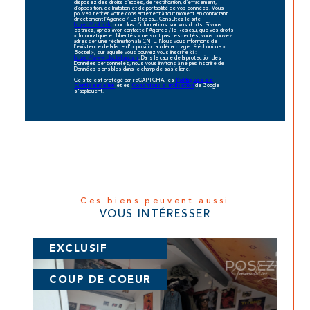
disposez des droits d’accès, de rectification, d’effacement,
d’opposition, de limitation et de portabilité de vos données. Vous
pouvez retirer votre consentement à tout moment en contactant
directement l’Agence / Le Réseau. Consultez le site
https://cnil.fr/fr
pour plus d’informations sur vos droits. Si vous
estimez, après avoir contacté l'Agence / le Réseau, que vos droits
« Informatique et Libertés » ne sont pas respectés, vous pouvez
adresser une réclamation à la CNIL. Nous vous informons de
l’existence de la liste d'opposition au démarchage téléphonique «
Bloctel », sur laquelle vous pouvez vous inscrire ici :
https://www.bloctel.gouv.fr
. Dans le cadre de la protection des
Données personnelles, nous vous invitons à ne pas inscrire de
Données sensibles dans le champ de saisie libre.
Ce site est protégé par reCAPTCHA, les
Politiques de
et es
de Google
Confidentialité
Conditions d'utilisation
s'appliquent.
Ces biens peuvent aussi
VOUS INTÉRESSER
EXCLUSIF
COUP DE COEUR