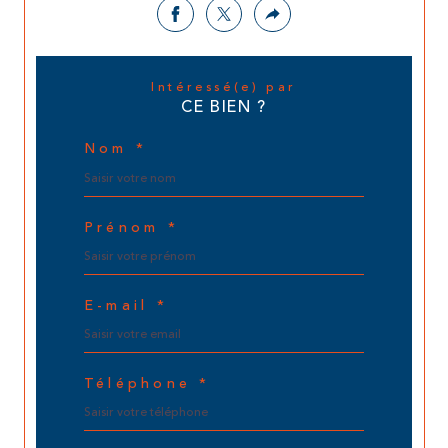
Intéressé(e) par
CE BIEN ?
Nom *
Prénom *
E-mail *
Téléphone *